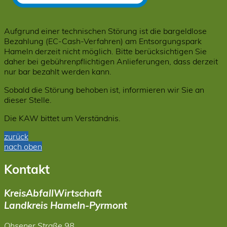
Aufgrund einer technischen Störung ist die bargeldlose
Bezahlung (EC-Cash-Verfahren) am Entsorgungspark
Hameln derzeit nicht möglich. Bitte berücksichtigen Sie
daher bei gebührenpflichtigen Anlieferungen, dass derzeit
nur bar bezahlt werden kann.
Sobald die Störung behoben ist, informieren wir Sie an
dieser Stelle.
Die KAW bittet um Verständnis.
zurück
nach oben
Kontakt
KreisAbfallWirtschaft
Landkreis Hameln-Pyrmont
Ohsener Straße 98