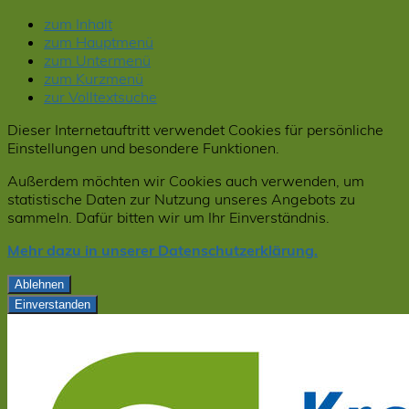
zum Inhalt
zum Hauptmenü
zum Untermenü
zum Kurzmenü
zur Volltextsuche
Dieser Internetauftritt verwendet Cookies für persönliche
Einstellungen und besondere Funktionen.
Außerdem möchten wir Cookies auch verwenden, um
statistische Daten zur Nutzung unseres Angebots zu
sammeln. Dafür bitten wir um Ihr Einverständnis.
Mehr dazu in unserer Datenschutzerklärung.
Ablehnen
Einverstanden