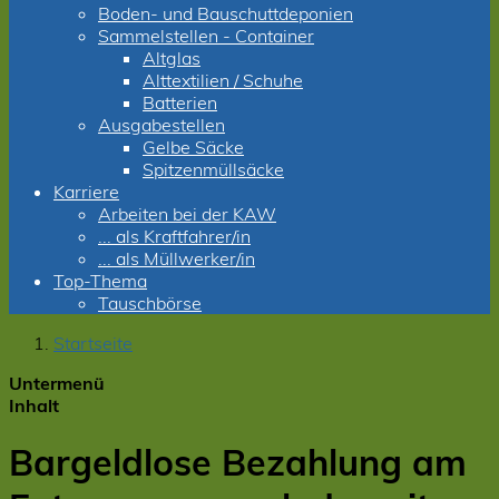
Boden- und Bauschuttdeponien
Sammelstellen - Container
Altglas
Alttextilien / Schuhe
Batterien
Ausgabestellen
Gelbe Säcke
Spitzenmüllsäcke
Karriere
Arbeiten bei der KAW
... als Kraftfahrer/in
... als Müllwerker/in
Top-Thema
Tauschbörse
Startseite
Untermenü
Inhalt
Bargeldlose Bezahlung am