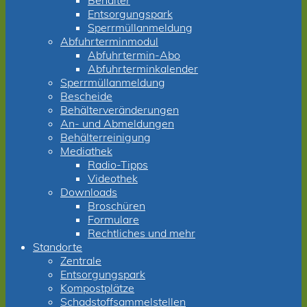
Behälter
Entsorgungspark
Sperrmüllanmeldung
Abfuhrterminmodul
Abfuhrtermin-Abo
Abfuhrterminkalender
Sperrmüllanmeldung
Bescheide
Behälterveränderungen
An- und Abmeldungen
Behälterreinigung
Mediathek
Radio-Tipps
Videothek
Downloads
Broschüren
Formulare
Rechtliches und mehr
Standorte
Zentrale
Entsorgungspark
Kompostplätze
Schadstoffsammelstellen