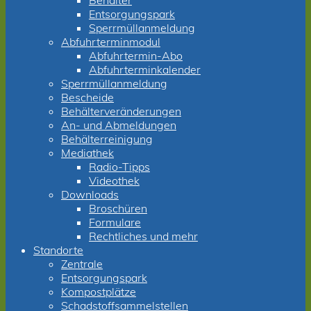
Behälter
Entsorgungspark
Sperrmüllanmeldung
Abfuhrterminmodul
Abfuhrtermin-Abo
Abfuhrterminkalender
Sperrmüllanmeldung
Bescheide
Behälterveränderungen
An- und Abmeldungen
Behälterreinigung
Mediathek
Radio-Tipps
Videothek
Downloads
Broschüren
Formulare
Rechtliches und mehr
Standorte
Zentrale
Entsorgungspark
Kompostplätze
Schadstoffsammelstellen