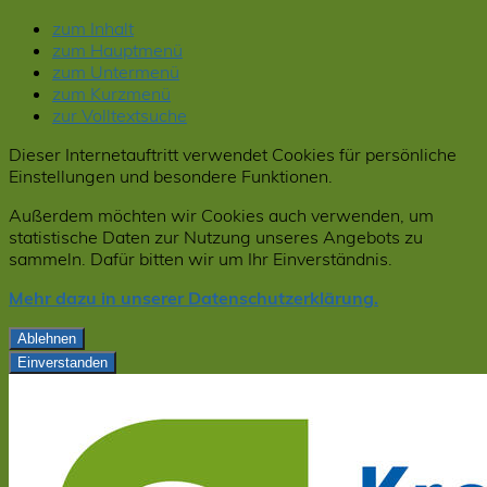
zum Inhalt
zum Hauptmenü
zum Untermenü
zum Kurzmenü
zur Volltextsuche
Dieser Internetauftritt verwendet Cookies für persönliche
Einstellungen und besondere Funktionen.
Außerdem möchten wir Cookies auch verwenden, um
statistische Daten zur Nutzung unseres Angebots zu
sammeln. Dafür bitten wir um Ihr Einverständnis.
Mehr dazu in unserer Datenschutzerklärung.
Ablehnen
Einverstanden