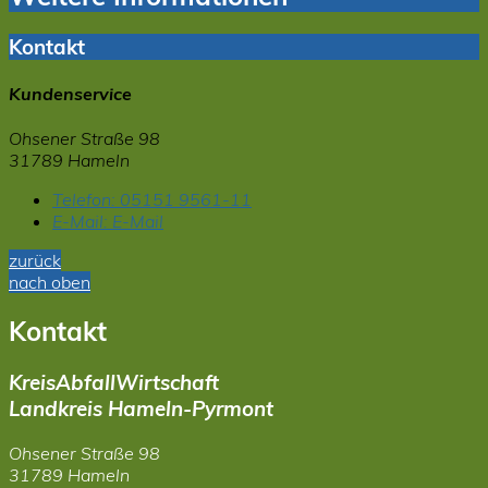
Kontakt
Kundenservice
Ohsener Straße 98
31789 Hameln
Telefon:
05151 9561-11
E-Mail:
E-Mail
zurück
nach oben
Kontakt
KreisAbfallWirtschaft
Landkreis Hameln-Pyrmont
Ohsener Straße 98
31789 Hameln