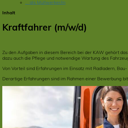
... als Müllwerker/in
Inhalt
Kraftfahrer (m/w/d)
Zu den Aufgaben in diesem Bereich bei der KAW gehört da
dazu auch die Pflege und notwendige Wartung des Fahrzeu
Von Vorteil sind Erfahrungen im Einsatz mit Radladern, Bau-
Derartige Erfahrungen sind im Rahmen einer Bewerbung bit