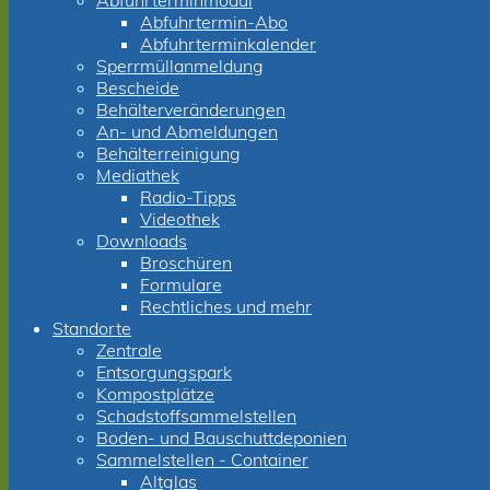
Abfuhrterminmodul
Abfuhrtermin-Abo
Abfuhrterminkalender
Sperrmüllanmeldung
Bescheide
Behälterveränderungen
An- und Abmeldungen
Behälterreinigung
Mediathek
Radio-Tipps
Videothek
Downloads
Broschüren
Formulare
Rechtliches und mehr
Standorte
Zentrale
Entsorgungspark
Kompostplätze
Schadstoffsammelstellen
Boden- und Bauschuttdeponien
Sammelstellen - Container
Altglas