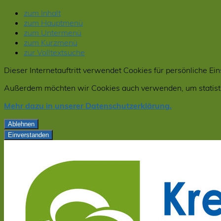
zum Inhalt
zum Hauptmenü
zum Untermenü
zum Kurzmenü
zur Volltextsuche
Dieser Internetauftritt verwendet Cookies für persönliche E
Außerdem möchten wir Cookies auch verwenden, um statistis
Mehr dazu in unserer Datenschutzerklärung.
Ablehnen
Einverstanden