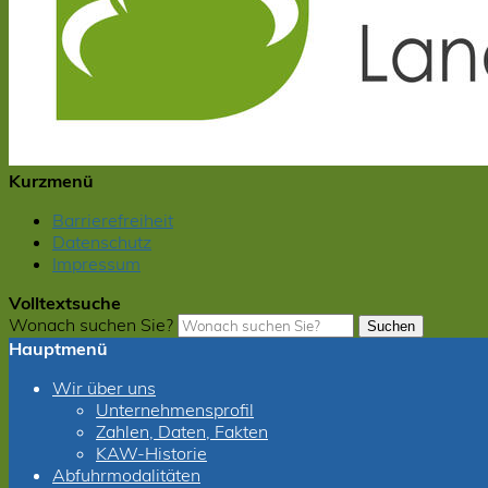
Kurzmenü
Barrierefreiheit
Datenschutz
Impressum
Volltextsuche
Wonach suchen Sie?
Suchen
Hauptmenü
Wir über uns
Unternehmensprofil
Zahlen, Daten, Fakten
KAW-Historie
Abfuhrmodalitäten