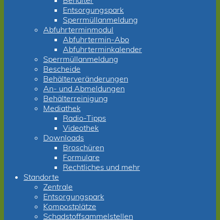
Behälter
Entsorgungspark
Sperrmüllanmeldung
Abfuhrterminmodul
Abfuhrtermin-Abo
Abfuhrterminkalender
Sperrmüllanmeldung
Bescheide
Behälterveränderungen
An- und Abmeldungen
Behälterreinigung
Mediathek
Radio-Tipps
Videothek
Downloads
Broschüren
Formulare
Rechtliches und mehr
Standorte
Zentrale
Entsorgungspark
Kompostplätze
Schadstoffsammelstellen