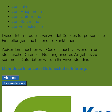
zum Inhalt
zum Hauptmenü
zum Untermenü
zum Kurzmenü
zur Volltextsuche
Dieser Internetauftritt verwendet Cookies für persönliche
Einstellungen und besondere Funktionen.
Außerdem möchten wir Cookies auch verwenden, um
statistische Daten zur Nutzung unseres Angebots zu
sammeln. Dafür bitten wir um Ihr Einverständnis.
Mehr dazu in unserer Datenschutzerklärung.
Ablehnen
Einverstanden